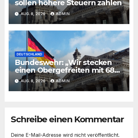
sollen höhere Steuern zahlen
AUG. 8, 2026
ADMIN
DEUTSCHLAND
Bundeswehr: „Wir stecken
einen Obergefreiten mit 68
Jahren nicht mehr in den
AUG. 8, 2026
ADMIN
Schützenpanzer“
Schreibe einen Kommentar
Deine E-Mail-Adresse wird nicht veröffentlicht.