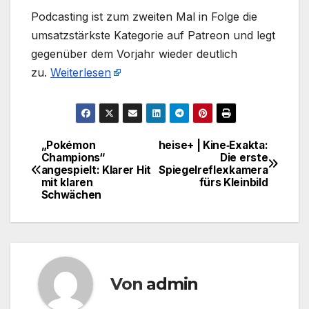
​Podcasting ist zum zweiten Mal in Folge die
umsatzstärkste Kategorie auf Patreon und legt
gegenüber dem Vorjahr wieder deutlich
zu.
Weiterlesen
„Pokémon
heise+ | Kine‑Exakta:
Beitragsnavigation
Champions“
Die erste
angespielt: Klarer Hit
Spiegelreflexkamera
mit klaren
fürs Kleinbild
Schwächen
Von
admin