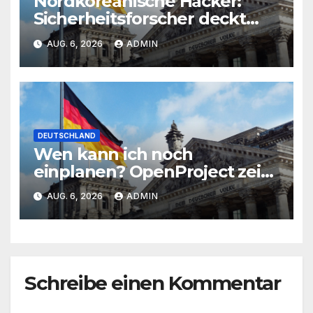
Nordkoreanische Hacker:
Sicherheitsforscher deckt
weltweite Angriffe auf
AUG. 6, 2026
ADMIN
DEUTSCHLAND
Wen kann ich noch
einplanen? OpenProject zeigt
es
AUG. 6, 2026
ADMIN
Schreibe einen Kommentar