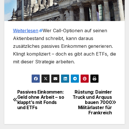
Weiterlesen
​Wer Call-Optionen auf seinen
Aktienbestand schreibt, kann daraus
zusätzliches passives Einkommen generieren.
Klingt kompliziert – doch es gibt auch ETFs, die
mit dieser Strategie arbeiten.
Passives Einkommen:
Rüstung: Daimler
Beitragsnavigation
Geld ohne Arbeit – so
Truck und Arquus
klappt’s mit Fonds
bauen 7000
und ETFs
Militärlaster für
Frankreich