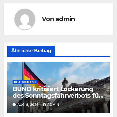
Von
admin
Ähnlicher Beitrag
DEUTSCHLAND
BUND kritisiert Lockerung
des Sonntagsfahrverbots für
Lkw
AUG. 8, 2026
ADMIN