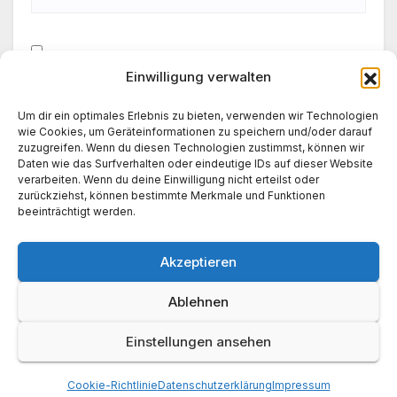
Einwilligung verwalten
Meinen Namen, meine E-Mail-Adresse und meine
Website in diesem Browser für die nächste
Um dir ein optimales Erlebnis zu bieten, verwenden wir Technologien
Kommentierung speichern.
wie Cookies, um Geräteinformationen zu speichern und/oder darauf
zuzugreifen. Wenn du diesen Technologien zustimmst, können wir
Daten wie das Surfverhalten oder eindeutige IDs auf dieser Website
verarbeiten. Wenn du deine Einwilligung nicht erteilst oder
zurückziehst, können bestimmte Merkmale und Funktionen
beeinträchtigt werden.
Akzeptieren
Ablehnen
Einstellungen ansehen
News World 24
Cookie-Richtlinie
Datenschutzerklärung
Impressum