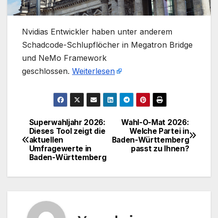
​Nvidias Entwickler haben unter anderem
Schadcode-Schlupflöcher in Megatron Bridge
und NeMo Framework
geschlossen.
Weiterlesen
Superwahljahr 2026:
Wahl-O-Mat 2026:
Beitragsnavigation
Dieses Tool zeigt die
Welche Partei in
aktuellen
Baden-Württemberg
Umfragewerte in
passt zu Ihnen?
Baden-Württemberg