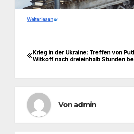
Weiterlesen
​
Krieg in der Ukraine: Treffen von Put
Beitragsnavigation
Witkoff nach dreieinhalb Stunden b
Von
admin