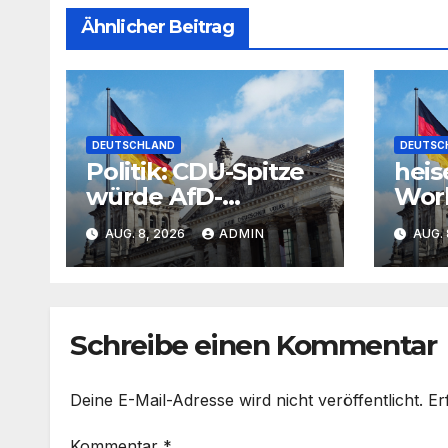
Ähnlicher Beitrag
DEUTSCHLAND
DEUTSC
Politik: CDU-Spitze
heis
würde AfD-
Work
Zusammenarbeit
Acti
AUG. 8, 2026
ADMIN
AUG. 
im Osten nicht
gege
dulden
absi
Schreibe einen Kommentar
Deine E-Mail-Adresse wird nicht veröffentlicht.
Er
Kommentar
*