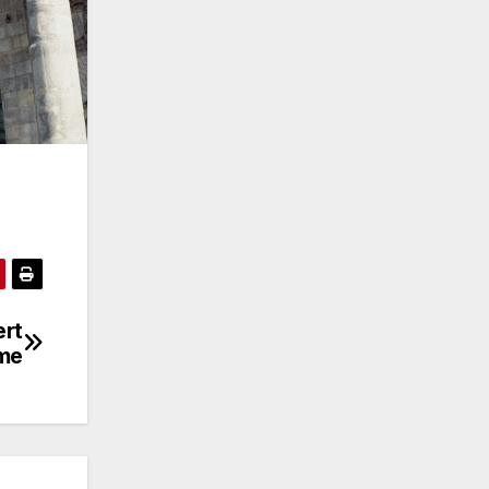
ert
eme