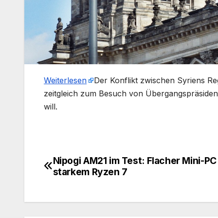
Weiterlesen
​Der Konflikt zwischen Syriens R
zeitgleich zum Besuch von Übergangspräsident 
will.
Nipogi AM21 im Test: Flacher Mini-PC
Beitragsnavigation
starkem Ryzen 7