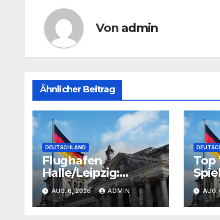
Von
admin
Ähnlicher Beitrag
DEUTSCHLAND
DEUTSC
Flughafen
Top 
Halle/Leipzig:
Spie
Bundesanwaltschaf
Swit
AUG. 6, 2026
ADMIN
AUG. 
t ermittelt zu
Kart
Sprengstoff-
Test