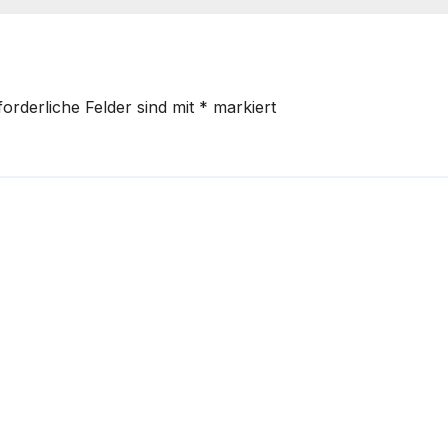
Deutliche Gewi
bei Edelmetalle
forderliche Felder sind mit
*
markiert