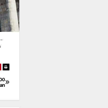
 –
n
000
ran