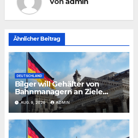
Von
admin
Ähnlicher Beitrag
DEUTSCHLAND
Bilger will Gehälter von
Bahnmanagern an Ziele
knüpfen
AUG. 9, 2026
ADMIN