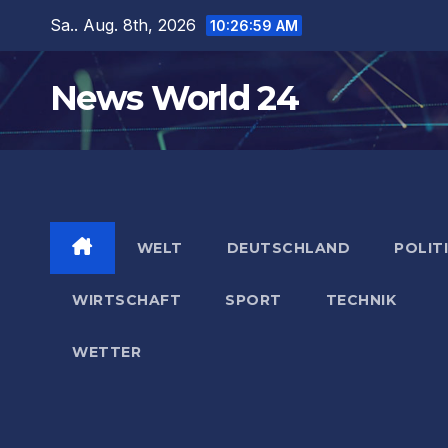
Zum
Sa.. Aug. 8th, 2026
10:27:00 AM
Inhalt
springen
News World 24
WELT
DEUTSCHLAND
POLIT
WIRTSCHAFT
SPORT
TECHNIK
WETTER