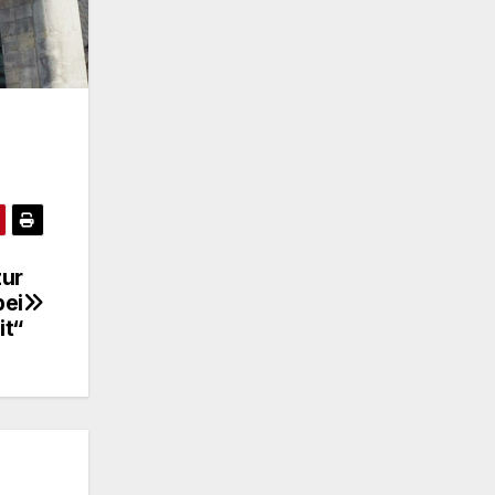
zur
bei
it“