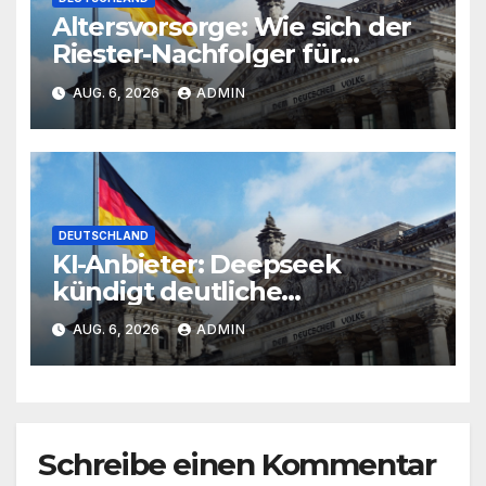
Altersvorsorge: Wie sich der
Riester-Nachfolger für
Gutverdiener lohnen kann
AUG. 6, 2026
ADMIN
DEUTSCHLAND
KI-Anbieter: Deepseek
kündigt deutliche
Preiserhöhung an
AUG. 6, 2026
ADMIN
Schreibe einen Kommentar