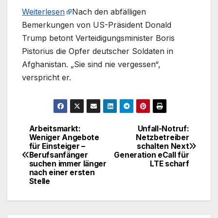
Weiterlesen
​Nach den abfälligen
Bemerkungen von US-Präsident Donald
Trump betont Verteidigungsminister Boris
Pistorius die Opfer deutscher Soldaten in
Afghanistan. „Sie sind nie vergessen“,
verspricht er.
Arbeitsmarkt:
Unfall-Notruf:
Beitragsnavigation
Weniger Angebote
Netzbetreiber
für Einsteiger –
schalten Next
Berufsanfänger
Generation eCall für
suchen immer länger
LTE scharf
nach einer ersten
Stelle