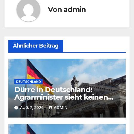
Von
admin
Ähnlicher Beitrag
DEUTSCHLAND
Dürre in Deutschland:
Agrarminister sieht keinen
akuten Handlungsbedarf
AUG. 7, 2026
ADMIN