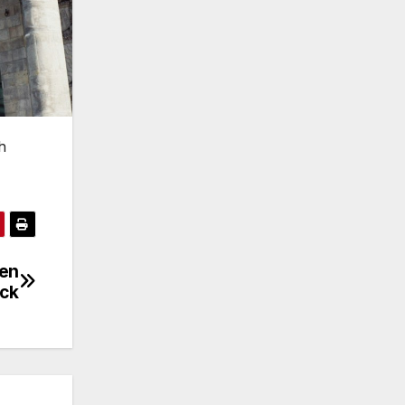
h
hen
ick