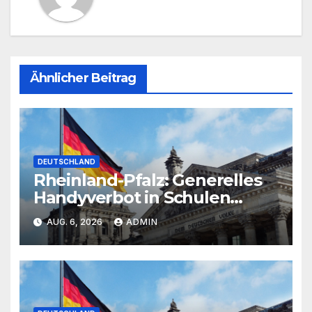
Ähnlicher Beitrag
DEUTSCHLAND
Rheinland-Pfalz: Generelles
Handyverbot in Schulen
angekündigt
AUG. 6, 2026
ADMIN