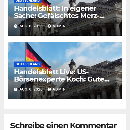
DEUTSCHLAND
Handelsblatt: In eigener
Sache: Gefälschtes Merz-
Video im Umlauf
AUG. 6, 2026
ADMIN
DEUTSCHLAND
Handelsblatt Live: US-
Börsenexperte Koch: Gute
Ergebnisse reichen nicht
AUG. 6, 2026
ADMIN
mehr
Schreibe einen Kommentar