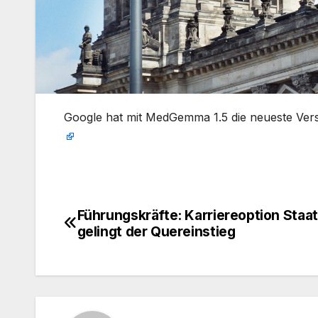
​Google hat mit MedGemma 1.5 die neueste Vers
Führungskräfte: Karriereoption Staat
Beitragsnavigation
gelingt der Quereinstieg