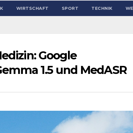
IK
WIRTSCHAFT
SPORT
TECHNIK
WE
Medizin: Google
dGemma 1.5 und MedASR