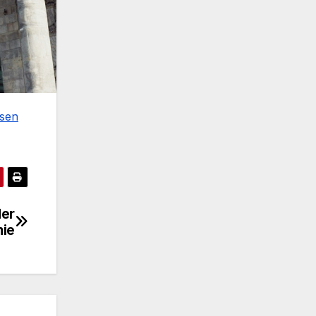
esen
der
mie