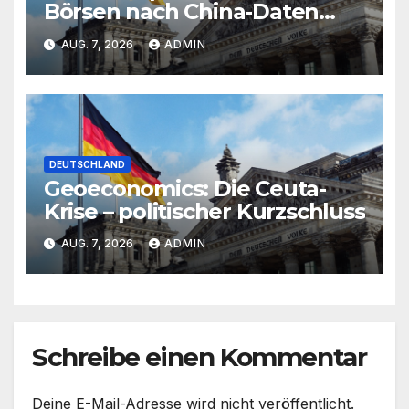
Börsen nach China-Daten
fester – US-Jobmarkt im Blick
AUG. 7, 2026
ADMIN
DEUTSCHLAND
Geoeconomics: Die Ceuta-
Krise – politischer Kurzschluss
AUG. 7, 2026
ADMIN
Schreibe einen Kommentar
Deine E-Mail-Adresse wird nicht veröffentlicht.