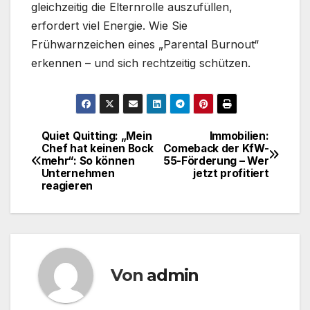
gleichzeitig die Elternrolle auszufüllen,
erfordert viel Energie. Wie Sie
Frühwarnzeichen eines „Parental Burnout“
erkennen – und sich rechtzeitig schützen.
Quiet Quitting: „Mein
Immobilien:
Beitragsnavigation
Chef hat keinen Bock
Comeback der KfW-
mehr“: So können
55-Förderung – Wer
Unternehmen
jetzt profitiert
reagieren
Von
admin