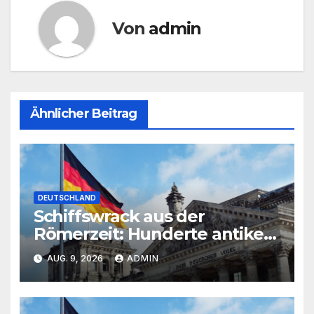
Von
admin
Ähnlicher Beitrag
DEUTSCHLAND
Schiffswrack aus der
Römerzeit: Hunderte antike
Krüge vor Sizilien gefunden
AUG. 9, 2026
ADMIN