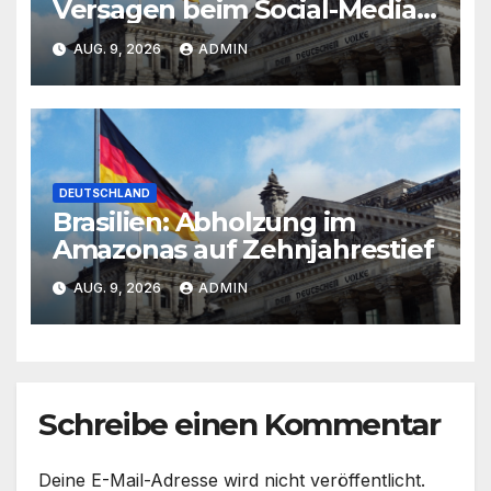
Versagen beim Social-Media-
Schutz vor
AUG. 9, 2026
ADMIN
DEUTSCHLAND
Brasilien: Abholzung im
Amazonas auf Zehnjahrestief
AUG. 9, 2026
ADMIN
Schreibe einen Kommentar
Deine E-Mail-Adresse wird nicht veröffentlicht.