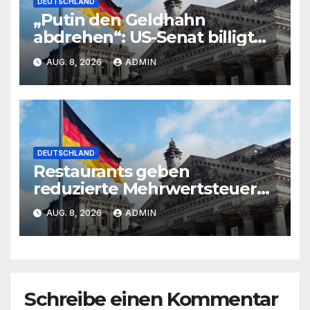
DEUTSCHLAND
„Putin den Geldhahn
abdrehen“: US-Senat billigt
Gesetz zu neuen Russland-
AUG. 8, 2026
ADMIN
Sanktionen
DEUTSCHLAND
Restaurants geben
reduzierte Mehrwertsteuer
kaum weiter
AUG. 8, 2026
ADMIN
Schreibe einen Kommentar