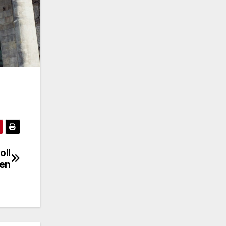
oll
ten