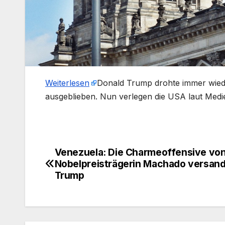
Weiterlesen
​Donald Trump drohte immer wieder
ausgeblieben. Nun verlegen die USA laut Medien
Venezuela: Die Charmeoffensive vo
Beitragsnavigation
Nobelpreisträgerin Machado versand
Trump