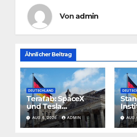
Von
admin
Ähnlicher Beitrag
DEUTSCHLAND
DEUTSC
Terafab: SpaceX
Stan
und Tesla
Insti
investieren
lebe
AUG. 6, 2026
ADMIN
AUG. 
zunächst 16,8
Bak
Milliarden US-Dollar