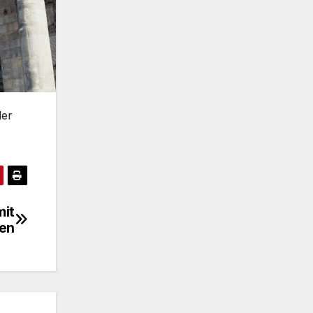
der
mit
ben