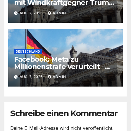
mit Windkraftgegner Trump:
RWE stoppt Offshore-
AUG. 7, 2026
ADMIN
Projekte
DEUTSCHLAND
Facebook: Meta zu
Millionenstrafe verurteilt –
Gericht sieht Kinder
AUG. 7, 2026
ADMIN
gefährdet
Schreibe einen Kommentar
Deine E-Mail-Adresse wird nicht veröffentlicht.