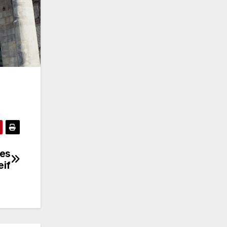
res
eif