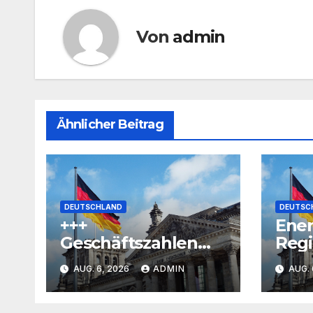
Von
admin
Ähnlicher Beitrag
DEUTSCHLAND
DEUTSC
+++
Ener
Geschäftszahlen
Regi
+++: Airbnb
RWE 
AUG. 6, 2026
ADMIN
AUG. 
übertrifft
Doll
Erwartungen –
Win
Fußball-WM