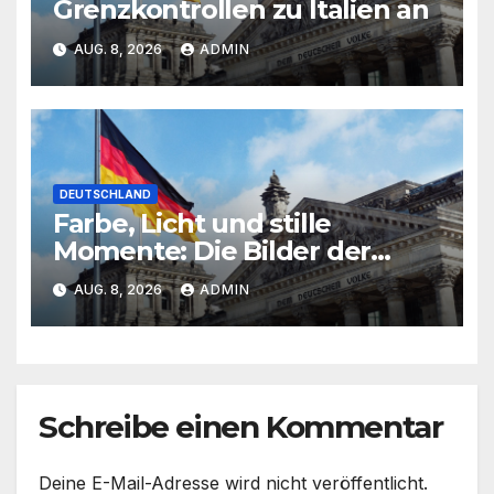
Grenzkontrollen zu Italien an
AUG. 8, 2026
ADMIN
DEUTSCHLAND
Farbe, Licht und stille
Momente: Die Bilder der
Woche 32
AUG. 8, 2026
ADMIN
Schreibe einen Kommentar
Deine E-Mail-Adresse wird nicht veröffentlicht.