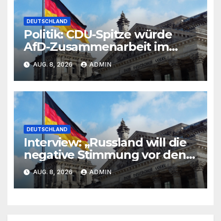
DEUTSCHLAND
Politik: CDU-Spitze würde
AfD-Zusammenarbeit im
Osten nicht dulden
AUG. 8, 2026
ADMIN
DEUTSCHLAND
Interview: „Russland will die
negative Stimmung vor den
Wahlen aufheizen“
AUG. 8, 2026
ADMIN