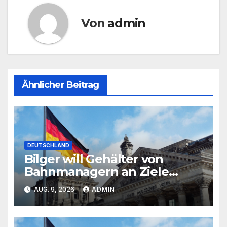
Von
admin
Ähnlicher Beitrag
DEUTSCHLAND
Bilger will Gehälter von
Bahnmanagern an Ziele
knüpfen
AUG. 9, 2026
ADMIN