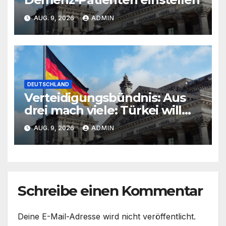
AUG. 9, 2026
ADMIN
DEUTSCHLAND
Verteidigungsbündnis: Aus
drei mach viele: Türkei will
neuen Militärpakt erweitern
AUG. 9, 2026
ADMIN
Schreibe einen Kommentar
Deine E-Mail-Adresse wird nicht veröffentlicht.