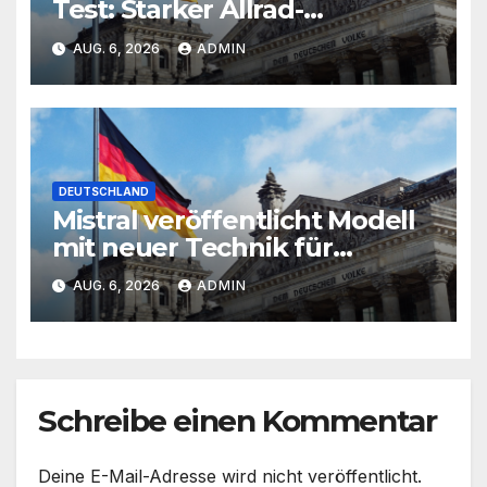
Test: Starker Allrad-
Mähroboter im Raumschiff-
AUG. 6, 2026
ADMIN
Look
DEUTSCHLAND
Mistral veröffentlicht Modell
mit neuer Technik für
Sicherheitsklassifikationen
AUG. 6, 2026
ADMIN
Schreibe einen Kommentar
Deine E-Mail-Adresse wird nicht veröffentlicht.