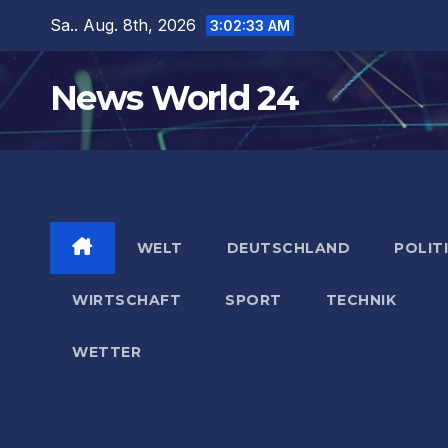
Zum
Sa.. Aug. 8th, 2026
3:02:35 AM
Inhalt
springen
News World 24
WELT
DEUTSCHLAND
POLIT
WIRTSCHAFT
SPORT
TECHNIK
WETTER