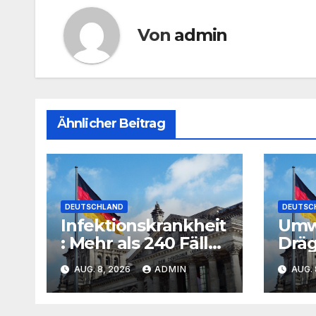
Von
admin
Ähnlicher Beitrag
DEUTSCHLAND
DEUTSC
Infektionskrankheit
Umwe
: Mehr als 240 Fälle
Dräg
von West-Nil-Fieber
PFAS
AUG. 8, 2026
ADMIN
AUG. 
in Europa
Bun