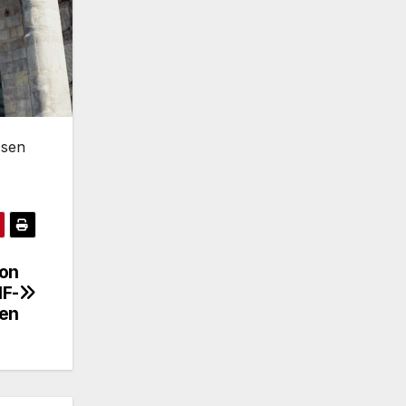
ssen
von
IF-
en