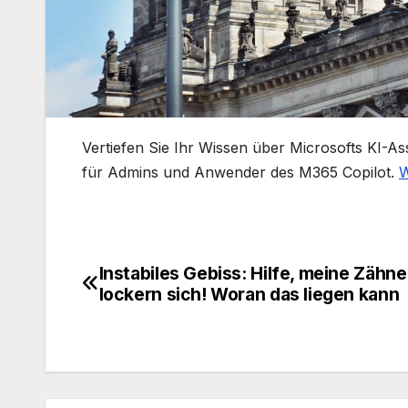
​Vertiefen Sie Ihr Wissen über Microsofts KI-A
für Admins und Anwender des M365 Copilot.
W
Instabiles Gebiss: Hilfe, meine Zähne
Beitragsnavigation
lockern sich! Woran das liegen kann