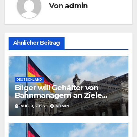
Von
admin
Ähnlicher Beitrag
DEUTSCHLAND
Bilger will Gehälter von
Bahnmanagern an Ziele
knüpfen
AUG. 9, 2026
ADMIN