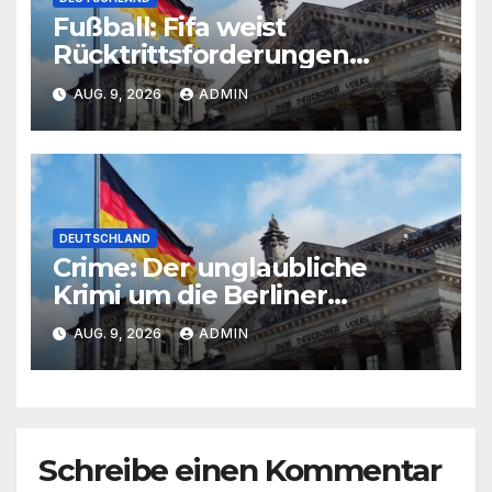
Fußball: Fifa weist
Rücktrittsforderungen
gegen Infantino zurück
AUG. 9, 2026
ADMIN
DEUTSCHLAND
Crime: Der unglaubliche
Krimi um die Berliner
Immobiliengruppe Hedera
AUG. 9, 2026
ADMIN
Schreibe einen Kommentar