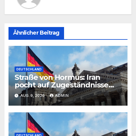
Ähnlicher Beitrag
DEUTSCHLAND
Straße von Hormus: Iran
pocht auf Zugeständnisse
der USA
AUG. 9, 2026
ADMIN
DEUTSCHLAND