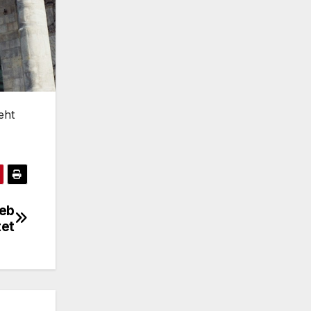
eht
ieb
tet