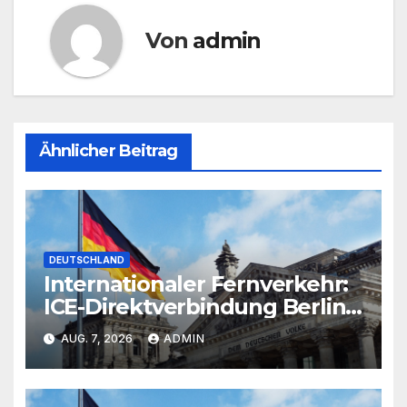
Von
admin
Ähnlicher Beitrag
DEUTSCHLAND
Internationaler Fernverkehr:
ICE-Direktverbindung Berlin-
Paris derzeit unterbrochen
AUG. 7, 2026
ADMIN