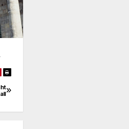
.
cht
all