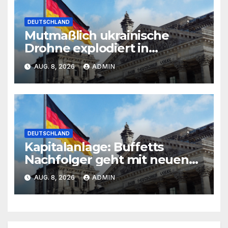
DEUTSCHLAND
Mutmaßlich ukrainische
Drohne explodiert in
Bulgarien
AUG. 8, 2026
ADMIN
DEUTSCHLAND
Kapitalanlage: Buffetts
Nachfolger geht mit neuen
Investments in die Offensive
AUG. 8, 2026
ADMIN