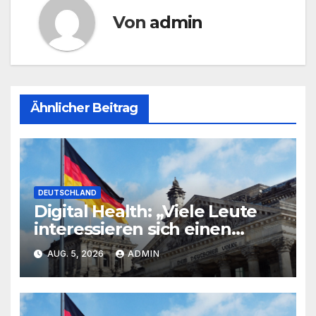
Von
admin
Ähnlicher Beitrag
DEUTSCHLAND
Digital Health: „Viele Leute
interessieren sich einen
Scheiß für ihre Daten“
AUG. 5, 2026
ADMIN