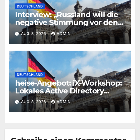
DEUTSCHLAND
Interview: „Russland will die
negative Stimmung vor den
Wahlen aufheizen“
AUG. 8, 2026
ADMIN
DEUTSCHLAND
heise-Angebot: iX-Workshop:
Lokales Active Directory
gegen Angriffe absichern
AUG. 8, 2026
ADMIN