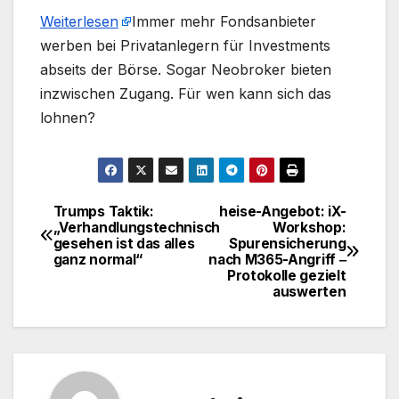
Weiterlesen
​Immer mehr Fondsanbieter
werben bei Privatanlegern für Investments
abseits der Börse. Sogar Neobroker bieten
inzwischen Zugang. Für wen kann sich das
lohnen?
Trumps Taktik:
heise-Angebot: iX-
Beitragsnavigation
„Verhandlungstechnisch
Workshop:
gesehen ist das alles
Spurensicherung
ganz normal“
nach M365-Angriff ‒
Protokolle gezielt
auswerten