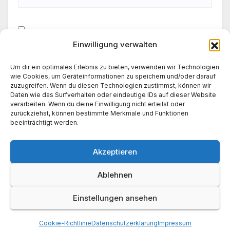
Einwilligung verwalten
Meinen Namen, meine E-Mail-Adresse und meine
Website in diesem Browser für die nächste
Um dir ein optimales Erlebnis zu bieten, verwenden wir Technologien
Kommentierung speichern.
wie Cookies, um Geräteinformationen zu speichern und/oder darauf
zuzugreifen. Wenn du diesen Technologien zustimmst, können wir
Daten wie das Surfverhalten oder eindeutige IDs auf dieser Website
verarbeiten. Wenn du deine Einwilligung nicht erteilst oder
zurückziehst, können bestimmte Merkmale und Funktionen
beeinträchtigt werden.
Akzeptieren
Ablehnen
Einstellungen ansehen
News World 24
Cookie-Richtlinie
Datenschutzerklärung
Impressum