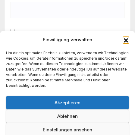
Einwilligung verwalten
Meinen Namen, meine E-Mail-Adresse und meine
Website in diesem Browser für die nächste
Um dir ein optimales Erlebnis zu bieten, verwenden wir Technologien
Kommentierung speichern.
wie Cookies, um Geräteinformationen zu speichern und/oder darauf
zuzugreifen. Wenn du diesen Technologien zustimmst, können wir
Daten wie das Surfverhalten oder eindeutige IDs auf dieser Website
verarbeiten. Wenn du deine Einwilligung nicht erteilst oder
zurückziehst, können bestimmte Merkmale und Funktionen
beeinträchtigt werden.
Akzeptieren
Ablehnen
Einstellungen ansehen