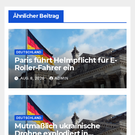
Ähnlicher Beitrag
DEUTSCHLAND
Paris führt Helmpflicht für E-
Roller-Fahrer ein
AUG. 8, 2026
ADMIN
DEUTSCHLAND
Mutmaßlich ukrainische
Drohne explodiert in