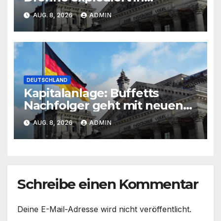
Bulgarien
AUG. 8, 2026
ADMIN
DEUTSCHLAND
Kapitalanlage: Buffetts
Nachfolger geht mit neuen
Investments in die Offensive
AUG. 8, 2026
ADMIN
Schreibe einen Kommentar
Deine E-Mail-Adresse wird nicht veröffentlicht.