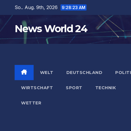
Zum
So.. Aug. 9th, 2026
9:28:24 AM
Inhalt
springen
News World 24
WELT
DEUTSCHLAND
POLIT
WIRTSCHAFT
SPORT
TECHNIK
WETTER