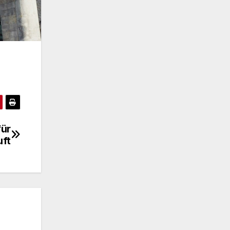
für
uft