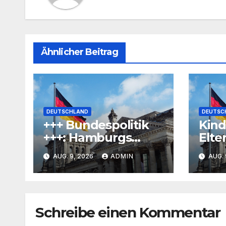
Ähnlicher Beitrag
DEUTSCHLAND
DEUTSC
+++ Bundespolitik
Kind
+++: Hamburgs
Elte
Bürgermeister
beim
AUG. 9, 2026
ADMIN
AUG. 
Tschentscher
Schu
kritisiert geplante
Steuerreform – und
macht
Schreibe einen Kommentar
Gegenvorschlag