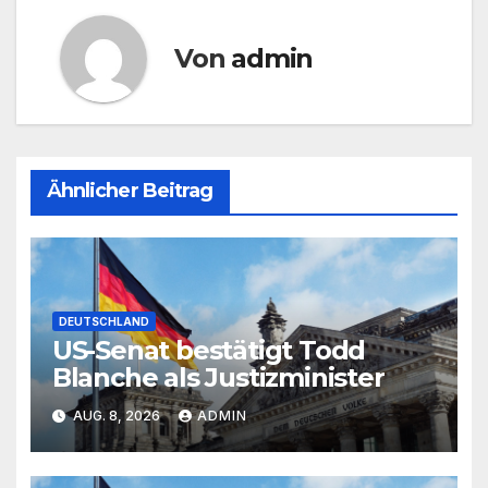
Von
admin
Ähnlicher Beitrag
DEUTSCHLAND
US-Senat bestätigt Todd
Blanche als Justizminister
AUG. 8, 2026
ADMIN