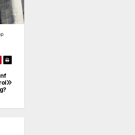
mp
ünf
rol
ug?