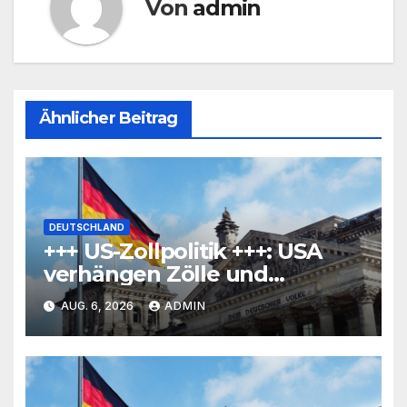
Von
admin
Ähnlicher Beitrag
DEUTSCHLAND
+++ US-Zollpolitik +++: USA
verhängen Zölle und
Mindestpreise für
AUG. 6, 2026
ADMIN
Polysilizium-Produkte