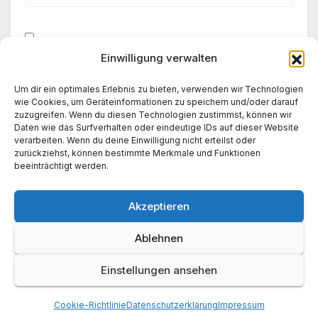
Einwilligung verwalten
Meinen Namen, meine E-Mail-Adresse und meine
Website in diesem Browser für die nächste
Um dir ein optimales Erlebnis zu bieten, verwenden wir Technologien
Kommentierung speichern.
wie Cookies, um Geräteinformationen zu speichern und/oder darauf
zuzugreifen. Wenn du diesen Technologien zustimmst, können wir
Daten wie das Surfverhalten oder eindeutige IDs auf dieser Website
verarbeiten. Wenn du deine Einwilligung nicht erteilst oder
zurückziehst, können bestimmte Merkmale und Funktionen
beeinträchtigt werden.
Akzeptieren
Ablehnen
Einstellungen ansehen
News World 24
Cookie-Richtlinie
Datenschutzerklärung
Impressum