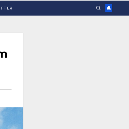
TTER
im