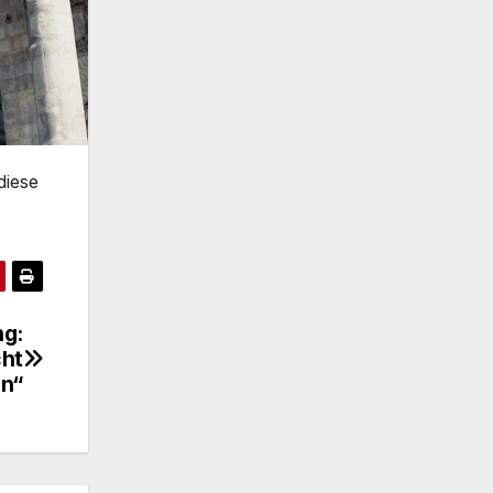
diese
ng:
cht
n“