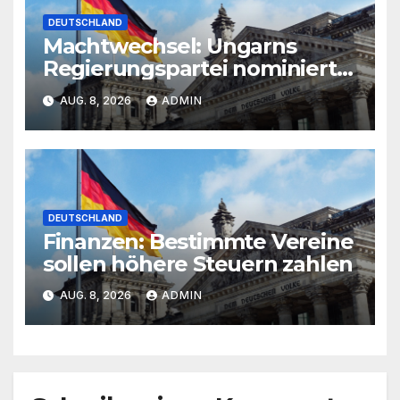
DEUTSCHLAND
Machtwechsel: Ungarns
Regierungspartei nominiert
Orban-Kritiker als
AUG. 8, 2026
ADMIN
Präsidenten
DEUTSCHLAND
Finanzen: Bestimmte Vereine
sollen höhere Steuern zahlen
AUG. 8, 2026
ADMIN