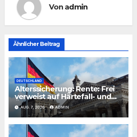
Von
admin
Ähnlicher Beitrag
DEUTSCHLAND
Alterssicherung: Rente: Frei
verweist auf Härtefall- und
Übergangsregelungen
AUG. 7, 2026
ADMIN