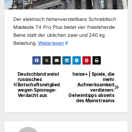
​Der elektrisch höhenverstellbare Schreibtisch
Maidesite T4 Pro Plus bietet vier freistehende
Beine statt der üblichen zwei und 240 kg
Belastung.
Weiterlesen
Deutschland weist
heise+ | Spiele, die
Beitragsnavigation
russisches
mehr
Botschaftsmitglied
Aufmerksamkeit
wegen Spionage-
verdienen:
Verdacht aus
Geheimtipps abseits
des Mainstreams