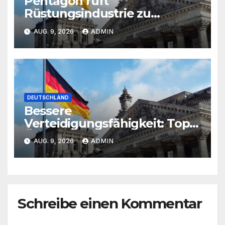
Pentagon ruft
Rüstungsindustrie zu
schnellerer
AUG. 9, 2026
ADMIN
Waffenproduktion auf
DEUTSCHLAND
Bessere
Verteidigungsfähigkeit: Top-
Ökonom wirft Pistorius
AUG. 9, 2026
ADMIN
falsche Investitionen vor
Schreibe einen Kommentar