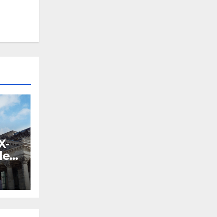
X-
les